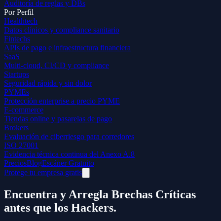
Auditoría de reglas y DBs
Por Perfil
Healthtech
Datos clínicos y compliance sanitario
Fintechs
APIs de pago e infraestructura financiera
SaaS
Multi-cloud, CI/CD y compliance
Startups
Seguridad rápida y sin dolor
PYMEs
Protección enterprise a precio PYME
E-commerce
Tiendas online y pasarelas de pago
Brokers
Evaluación de ciberriesgo para corredores
ISO 27001
Evidencia técnica continua del Anexo A.8
Precios
Blog
Escáner Gratuito
Protege tu empresa gratis
Encuentra y Arregla Brechas Críticas
antes que los Hackers.