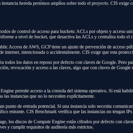
esa instancia hereda permisos amplios sobre todo el proyecto. CIS exige
dos de control de acceso para buckets: ACLs por objeto y acceso unif
niforme a nivel de bucket, que desactiva las ACLs y centraliza todo el 
blic Access de AWS, GCP tiene un ajuste de prevención de acceso públic
e internet, intencionada o accidentalmente. CIS exige que esta protecció
a todos los datos en reposo por defecto con claves de Google. Pero par
tación, revocación y acceso a las claves, algo que con claves de Google 
Engine permite acceso a la consola del sistema operativo. Si está habil
 las instancias que no lo necesiten explícitamente.
un punto de entrada potencial. Si una instancia solo necesita comunicar
fico entrante. CIS Benchmark verifica que las instancias no tengan IPs 
age, los discos de Compute Engine están cifrados por defecto con clav
es y cumplir requisitos de auditoría más estrictos.