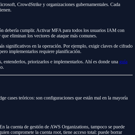
icrosoft, CrowdStrike y organizaciones gubernamentales. Cada
tienen.
ción debería cumplir. Activar MFA para todos los usuarios IAM con
 y que eliminan los vectores de ataque más comunes.
 significativos en la operación. Por ejemplo, exigir claves de cifrado
pero implementarlos requiere planificación.
os, entenderlos, priorizarlos e implementarlos. Ahí es donde una
guía
lo.
ge cases teóricos: son configuraciones que están mal en la mayoría
 En la cuenta de gestión de AWS Organizations, tampoco se puede
guien compromete la cuenta root, tiene acceso total: puede borrar