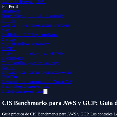
Auditoría de reglas y DBs
Por Perfil
Healthtech
Datos clínicos y compliance sanitario
Fintechs
APIs de pago e infraestructura financiera
SaaS
Multi-cloud, CI/CD y compliance
Startups
Seguridad rápida y sin dolor
PYMEs
Protección enterprise a precio PYME
E-commerce
Tiendas online y pasarelas de pago
Brokers
Evaluación de ciberriesgo para corredores
ISO 27001
Evidencia técnica continua del Anexo A.8
Precios
Blog
Escáner Gratuito
Protege tu empresa gratis
CIS Benchmarks para AWS y GCP: Guía d
Guía práctica de CIS Benchmarks para AWS y GCP. Los controles Lev