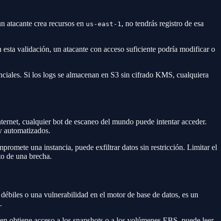
n atacante crea recursos en
, no tendrás registro de esa
us-east-1
esta validación, un atacante con acceso suficiente podría modificar o
ciales. Si los logs se almacenan en S3 sin cifrado KMS, cualquiera
ternet, cualquier bot de escaneo del mundo puede intentar acceder.
 y automatizados.
promete una instancia, puede exfiltrar datos sin restricción. Limitar el
to de una brecha.
débiles o una vulnerabilidad en el motor de base de datos, es un
.
uien obtiene acceso a los snapshots o a los volúmenes EBS, puede leer