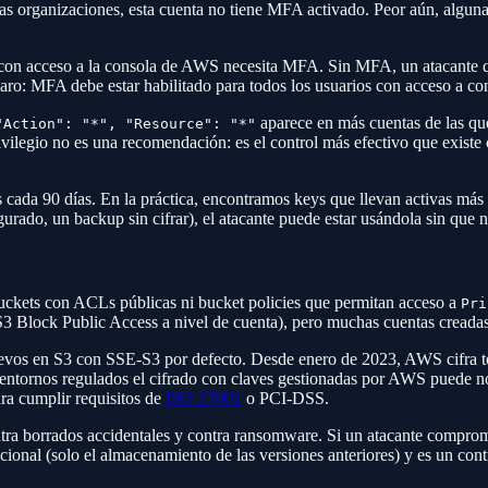
has organizaciones, esta cuenta no tiene MFA activado. Peor aún, algunas
on acceso a la consola de AWS necesita MFA. Sin MFA, un atacante que o
aro: MFA debe estar habilitado para todos los usuarios con acceso a con
aparece en más cuentas de las que 
"Action": "*", "Resource": "*"
vilegio no es una recomendación: es el control más efectivo que existe 
 cada 90 días. En la práctica, encontramos keys que llevan activas más 
urado, un backup sin cifrar), el atacante puede estar usándola sin que n
uckets con ACLs públicas ni bucket policies que permitan acceso a
Pri
 Block Public Access a nivel de cuenta), pero muchas cuentas creadas a
vos en S3 con SSE-S3 por defecto. Desde enero de 2023, AWS cifra to
en entornos regulados el cifrado con claves gestionadas por AWS puede n
ara cumplir requisitos de
ISO 27001
o PCI-DSS.
ra borrados accidentales y contra ransomware. Si un atacante comprome
cional (solo el almacenamiento de las versiones anteriores) y es un contr