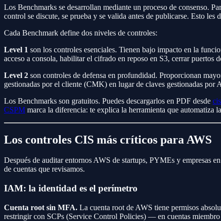
Los Benchmarks se desarrollan mediante un proceso de consenso. Pa
control se discute, se prueba y se valida antes de publicarse. Esto les
Cada Benchmark define dos niveles de controles:
Level 1
son los controles esenciales. Tienen bajo impacto en la func
acceso a consola, habilitar el cifrado en reposo en S3, cerrar puert
Level 2
son controles de defensa en profundidad. Proporcionan mayor s
gestionadas por el cliente (CMK) en lugar de claves gestionadas por 
Los Benchmarks son gratuitos. Puedes descargarlos en PDF desde
ci
CSPM
marca la diferencia: te explica la herramienta que automatiza l
Los controles CIS más críticos para AWS
Después de auditar entornos AWS de startups, PYMEs y empresas en cre
de cuentas que revisamos.
IAM: la identidad es el perímetro
Cuenta root sin MFA.
La cuenta root de AWS tiene permisos absolut
restringir con SCPs (Service Control Policies) — en cuentas miembro lo