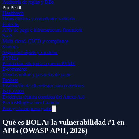
Auditoría de reglas y DBs
Por Perfil
Healthtech
Datos clínicos y compliance sanitario
Fintechs
APIs de pago e infraestructura financiera
SaaS
Multi-cloud, CI/CD y compliance
Startups
Seguridad rápida y sin dolor
PYMEs
Protección enterprise a precio PYME
E-commerce
Tiendas online y pasarelas de pago
Brokers
Evaluación de ciberriesgo para corredores
ISO 27001
Evidencia técnica continua del Anexo A.8
Precios
Blog
Escáner Gratuito
Protege tu empresa gratis
Qué es BOLA: la vulnerabilidad #1 en
APIs (OWASP API1, 2026)