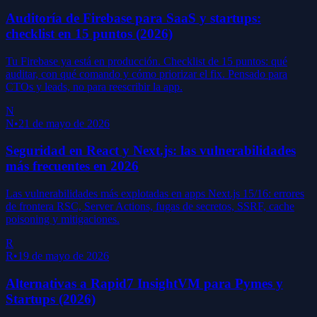
Auditoría de Firebase para SaaS y startups:
checklist en 15 puntos (2026)
Tu Firebase ya está en producción. Checklist de 15 puntos: qué
auditar, con qué comando y cómo priorizar el fix. Pensado para
CTOs y leads, no para reescribir la app.
N
N
•
21 de mayo de 2026
Seguridad en React y Next.js: las vulnerabilidades
más frecuentes en 2026
Las vulnerabilidades más explotadas en apps Next.js 15/16: errores
de frontera RSC, Server Actions, fugas de secretos, SSRF, cache
poisoning y mitigaciones.
R
R
•
19 de mayo de 2026
Alternativas a Rapid7 InsightVM para Pymes y
Startups (2026)