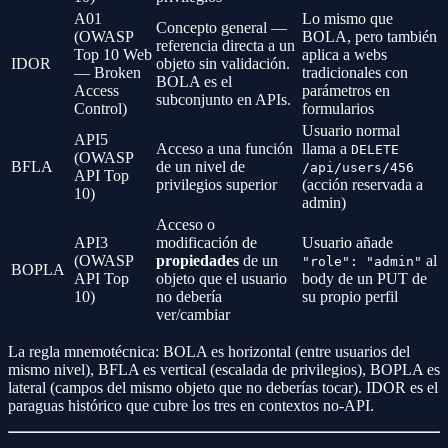
A01
Lo mismo que
Concepto general —
(OWASP
BOLA, pero también
referencia directa a un
Top 10 Web
aplica a webs
IDOR
objeto sin validación.
— Broken
tradicionales con
BOLA es el
Access
parámetros en
subconjunto en APIs.
Control)
formularios
Usuario normal
API5
Acceso a una función
llama a
DELETE
(OWASP
BFLA
de un nivel de
/api/users/456
API Top
privilegios superior
(acción reservada a
10)
admin)
Acceso o
API3
modificación de
Usuario añade
(OWASP
propiedades
de un
al
"role": "admin"
BOPLA
API Top
objeto que el usuario
body de un PUT de
10)
no debería
su propio perfil
ver/cambiar
La regla mnemotécnica: BOLA es horizontal (entre usuarios del
mismo nivel), BFLA es vertical (escalada de privilegios), BOPLA es
lateral (campos del mismo objeto que no deberías tocar). IDOR es el
paraguas histórico que cubre los tres en contextos no-API.