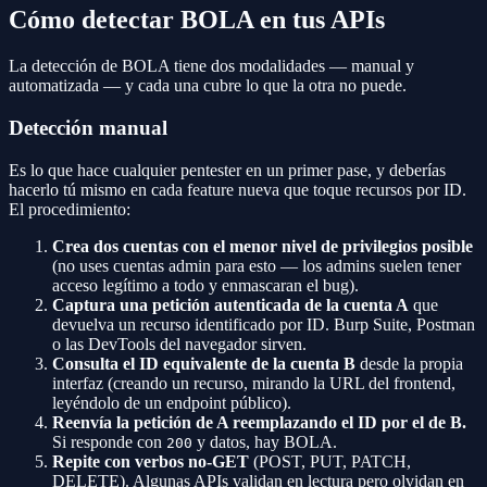
Cómo detectar BOLA en tus APIs
La detección de BOLA tiene dos modalidades — manual y
automatizada — y cada una cubre lo que la otra no puede.
Detección manual
Es lo que hace cualquier pentester en un primer pase, y deberías
hacerlo tú mismo en cada feature nueva que toque recursos por ID.
El procedimiento:
Crea dos cuentas con el menor nivel de privilegios posible
(no uses cuentas admin para esto — los admins suelen tener
acceso legítimo a todo y enmascaran el bug).
Captura una petición autenticada de la cuenta A
que
devuelva un recurso identificado por ID. Burp Suite, Postman
o las DevTools del navegador sirven.
Consulta el ID equivalente de la cuenta B
desde la propia
interfaz (creando un recurso, mirando la URL del frontend,
leyéndolo de un endpoint público).
Reenvía la petición de A reemplazando el ID por el de B.
Si responde con
y datos, hay BOLA.
200
Repite con verbos no-GET
(POST, PUT, PATCH,
DELETE). Algunas APIs validan en lectura pero olvidan en