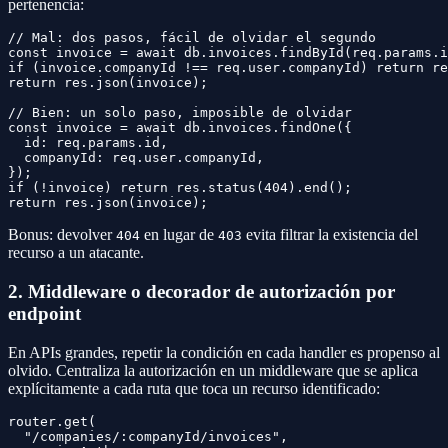
pertenencia:
// Mal: dos pasos, fácil de olvidar el segundo

const invoice = await db.invoices.findById(req.params.i
if (invoice.companyId !== req.user.companyId) return re
return res.json(invoice);

// Bien: un solo paso, imposible de olvidar

const invoice = await db.invoices.findOne({

  id: req.params.id,

  companyId: req.user.companyId,

});

if (!invoice) return res.status(404).end();

Bonus: devolver
en lugar de
evita filtrar la existencia del
404
403
recurso a un atacante.
2. Middleware o decorador de autorización por
endpoint
En APIs grandes, repetir la condición en cada handler es propenso al
olvido. Centraliza la autorización en un middleware que se aplica
explícitamente a cada ruta que toca un recurso identificado:
router.get(

  "/companies/:companyId/invoices",
