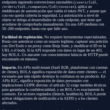
endpoints siguiendo convenciones razonables (
,
/users/{id}
,
), aplica un
/orders/{id}
/companies/{id}/invoices
middleware de autenticación que valida el token JWT, y asume que
con eso queda cubierta la seguridad. La autorización a nivel de
objeto se delega al desarrollador de cada endpoint, que tiene que
acordarse de comprobarla manualmente. En una API mediana con
50–200 endpoints, basta con que falle uno.
Facilidad de explotación.
No requiere herramientas especializadas.
Basta con autenticar como un usuario legítimo, capturar una petición
con DevTools o un proxy como Burp Suite, y modificar el ID en la
URL o el body. Si la API responde con datos en lugar de un 403,
hay BOLA. Un atacante con conocimientos básicos de HTTP puede
encontrarlo en minutos.
Impacto.
En APIs multi-tenant (SaaS B2B, plataformas con cuentas
de cliente), BOLA significa exposición de datos entre clientes — el
escenario que más rápido destruye la confianza en un producto. En
APIs B2C, significa exposición de datos personales con
implicaciones GDPR directas: el artículo 32 exige medidas técnicas
para garantizar la confidencialidad, y un BOLA es exactamente lo
contrario. En sectores regulados (fintech, healthtech), BOLA puede
activar obligaciones de notificación a la AEPD y a los clientes
afectados.