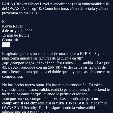
BOLA (Broken Object Level Authorization) es la vulnerabilidad #1
del OWASP API Top 10. Cómo funciona, cómo detectarla y cómo
prevenirla en tus APIs.
K
Kevin Reyes
4 de mayo de 2026
15
min de lectura
Compartir
Imagínate que eres un comercial de una empresa B2B SaaS y tu
plataforma muestra las facturas de tu cuenta en
GET
. Por curiosidad, cambias el
por
/api/companies/42/invoices
42
. La API responde con un
y te devuelve las facturas de
43
200 OK
otro cliente — uno que paga el doble que tú y que casualmente es tu
competencia.
No has hecho fuerza bruta. No has roto autenticación. Tu token
sigue siendo el mismo, válido, emitido para tu cuenta. El backend te
ha dado los datos porque, cuando le pediste el recurso
, comprobó que estabas autenticado pero
no
/companies/43
comprobó si esa empresa era la tuya
. Eso es BOLA. Y según el
OWASP API Security Top 10, sigue siendo la vulnerabilidad
número uno en APIs en 2026.