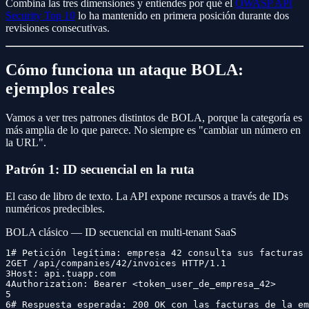
Combina las tres dimensiones y entiendes por qué el
OWASP API
Security Top 10
lo ha mantenido en primera posición durante dos
revisiones consecutivas.
Cómo funciona un ataque BOLA:
ejemplos reales
Vamos a ver tres patrones distintos de BOLA, porque la categoría es
más amplia de lo que parece. No siempre es "cambiar un número en
la URL".
Patrón 1: ID secuencial en la ruta
El caso de libro de texto. La API expone recursos a través de IDs
numéricos predecibles.
BOLA clásico — ID secuencial en multi-tenant SaaS
1
# Petición legítima: empresa 42 consulta sus facturas
2
GET /api/companies/42/invoices HTTP/1.1
3
Host: api.tuapp.com
4
Authorization: Bearer <token_user_de_empresa_42>
5
6
# Respuesta esperada: 200 OK con las facturas de la em