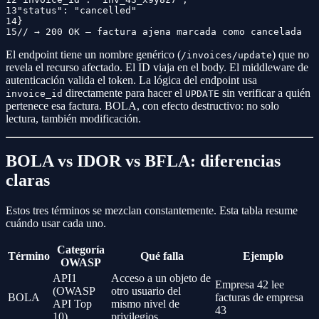
13
"status": "cancelled"
14
}
15
// → 200 OK — factura ajena marcada como cancelada
El endpoint tiene un nombre genérico (
) que no
/invoices/update
revela el recurso afectado. El ID viaja en el body. El middleware de
autenticación valida el token. La lógica del endpoint usa
directamente para hacer el
sin verificar a quién
invoice_id
UPDATE
pertenece esa factura. BOLA, con efecto destructivo: no solo
lectura, también modificación.
BOLA vs IDOR vs BFLA: diferencias
claras
Estos tres términos se mezclan constantemente. Esta tabla resume
cuándo usar cada uno.
Categoría
Término
Qué falla
Ejemplo
OWASP
API1
Acceso a un objeto de
Empresa 42 lee
(OWASP
otro usuario del
BOLA
facturas de empresa
API Top
mismo nivel de
43
10)
privilegios