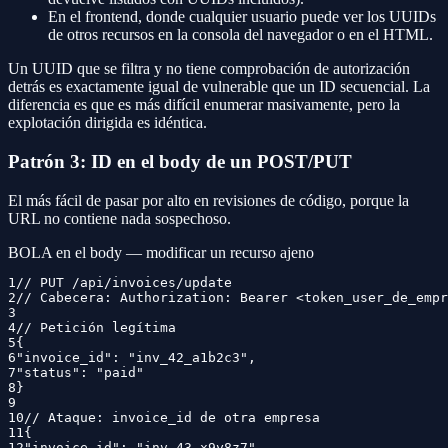
En el frontend, donde cualquier usuario puede ver los UUIDs
de otros recursos en la consola del navegador o en el HTML.
Un UUID que se filtra y no tiene comprobación de autorización
detrás es exactamente igual de vulnerable que un ID secuencial. La
diferencia es que es más difícil enumerar masivamente, pero la
explotación dirigida es idéntica.
Patrón 3: ID en el body de un POST/PUT
El más fácil de pasar por alto en revisiones de código, porque la
URL no contiene nada sospechoso.
BOLA en el body — modificar un recurso ajeno
1
// PUT /api/invoices/update
2
// Cabecera: Authorization: Bearer <token_user_de_empr
3
4
// Petición legítima
5
{
6
"invoice_id": "inv_42_a1b2c3",
7
"status": "paid"
8
}
9
10
// Ataque: invoice_id de otra empresa
11
{
12
"invoice_id": "inv_43_x9y8z7",