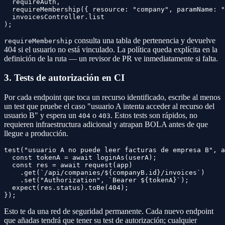
  requireAuth,

  requireMembership({ resource: "company", paramName: "
  invoicesController.list

consulta una tabla de pertenencia y devuelve
requireMembership
404 si el usuario no está vinculado. La política queda explícita en la
definición de la ruta — un revisor de PR ve inmediatamente si falta.
3. Tests de autorización en CI
Por cada endpoint que toca un recurso identificado, escribe al menos
un test que pruebe el caso "usuario A intenta acceder al recurso del
usuario B" y espera un
o
. Estos tests son rápidos, no
404
403
requieren infraestructura adicional y atrapan BOLA antes de que
llegue a producción.
test("usuario A no puede leer facturas de empresa B", a
  const tokenA = await loginAs(userA);

  const res = await request(app)

    .get(`/api/companies/${companyB.id}/invoices`)

    .set("Authorization", `Bearer ${tokenA}`);

  expect(res.status).toBe(404);

Esto te da una red de seguridad permanente. Cada nuevo endpoint
que añadas tendrá que tener su test de autorización; cualquier