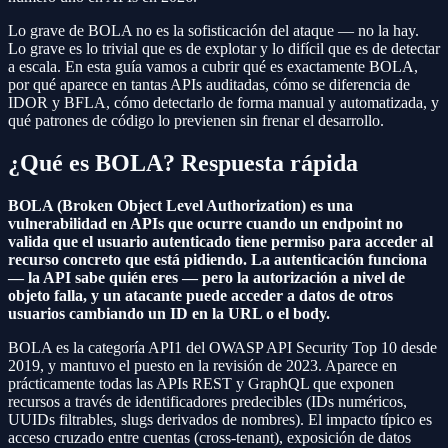
Lo grave de BOLA no es la sofisticación del ataque — no la hay.
Lo grave es lo trivial que es de explotar y lo difícil que es de detectar
a escala. En esta guía vamos a cubrir qué es exactamente BOLA,
por qué aparece en tantas APIs auditadas, cómo se diferencia de
IDOR y BFLA, cómo detectarlo de forma manual y automatizada, y
qué patrones de código lo previenen sin frenar el desarrollo.
¿Qué es
BOLA
? Respuesta rápida
BOLA (Broken Object Level Authorization) es una
vulnerabilidad en APIs que ocurre cuando un endpoint no
valida que el usuario autenticado tiene permiso para acceder al
recurso concreto que está pidiendo. La autenticación funciona
— la API sabe quién eres — pero la autorización a nivel de
objeto falla, y un atacante puede acceder a datos de otros
usuarios cambiando un ID en la URL o el body.
BOLA es la categoría API1 del OWASP API Security Top 10 desde
2019, y mantuvo el puesto en la revisión de 2023. Aparece en
prácticamente todas las APIs REST y GraphQL que exponen
recursos a través de identificadores predecibles (IDs numéricos,
UUIDs filtrables, slugs derivados de nombres). El impacto típico es
acceso cruzado entre cuentas (cross-tenant), exposición de datos