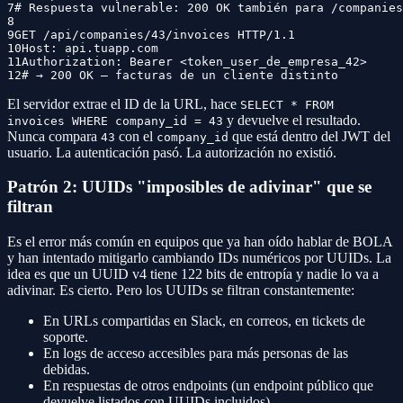
7
# Respuesta vulnerable: 200 OK también para /companies
8
9
GET /api/companies/43/invoices HTTP/1.1
10
Host: api.tuapp.com
11
Authorization: Bearer <token_user_de_empresa_42>
12
# → 200 OK — facturas de un cliente distinto
El servidor extrae el ID de la URL, hace
SELECT * FROM
y devuelve el resultado.
invoices WHERE company_id = 43
Nunca compara
con el
que está dentro del JWT del
43
company_id
usuario. La autenticación pasó. La autorización no existió.
Patrón 2: UUIDs "imposibles de adivinar" que se
filtran
Es el error más común en equipos que ya han oído hablar de BOLA
y han intentado mitigarlo cambiando IDs numéricos por UUIDs. La
idea es que un UUID v4 tiene 122 bits de entropía y nadie lo va a
adivinar. Es cierto. Pero los UUIDs se filtran constantemente:
En URLs compartidas en Slack, en correos, en tickets de
soporte.
En logs de acceso accesibles para más personas de las
debidas.
En respuestas de otros endpoints (un endpoint público que
devuelve listados con UUIDs incluidos).