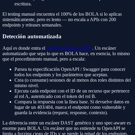
escritura.
El testing manual encuentra el 100% de los BOLA si lo aplicas
sistemáticamente, pero es lento — no escala a APIs con 200
endpoints y releases semanales.
Detección automatizada
Aquí es donde entra el
DAST orientado a APIs
. Un escáner
automatizado que sepa lo que es BOLA hace, en esencia, lo mismo
que el procedimiento manual, pero a escala:
Parsea tu especificación OpenAPI / Swagger para conocer
todos los endpoints y los parámetros que aceptan.
Crea (o consume) sesiones de al menos dos roles distintos del
mismo nivel.
Ejecuta cada endpoint con el ID de un recurso que pertenece
al rol A, autenticado con el token del rol B.
Compara la respuesta con la línea base. Si devuelve datos en
lugar de un 403/404, marca el endpoint como vulnerable y
guarda la evidencia (request, response, contexto).
La diferencia entre un escáner DAST genérico y uno spec-aware es
enorme para BOLA. Un escáner que no entiende tu OpenAPI se
limita a fuzzing ciego de IDs y se pierde la mitad de los endpoints.