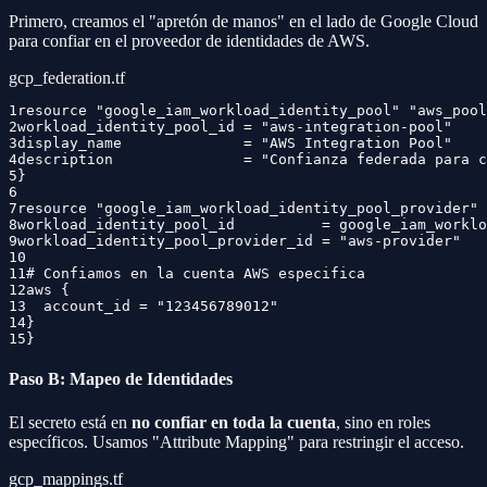
Primero, creamos el "apretón de manos" en el lado de Google Cloud
para confiar en el proveedor de identidades de AWS.
gcp_federation.tf
1
resource "google_iam_workload_identity_pool" "aws_pool
2
workload_identity_pool_id = "aws-integration-pool"
3
display_name              = "AWS Integration Pool"
4
description               = "Confianza federada para c
5
}
6
7
resource "google_iam_workload_identity_pool_provider" 
8
workload_identity_pool_id          = google_iam_workl
9
workload_identity_pool_provider_id = "aws-provider"
10
11
# Confiamos en la cuenta AWS especifica
12
aws {
13
  account_id = "123456789012"
14
}
15
}
Paso B: Mapeo de Identidades
El secreto está en
no confiar en toda la cuenta
, sino en roles
específicos. Usamos "Attribute Mapping" para restringir el acceso.
gcp_mappings.tf