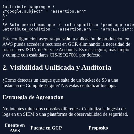
1
attribute_mapping = {
2
"google.subject" = "assertion.arn"
3
}
4
5
# Solo permitimos que el rol específico "prod-app-role
6
attribute_condition = "assertion.arn == 'arn:aws:iam::
Esta configuración asegura que
solo
tu aplicación de producción en
AWS pueda acceder a recursos en GCP, eliminando la necesidad de
rotar claves JSON de Service Accounts. Es más seguro, más limpio
y cumple con estándares CIS/ISO27001 por defecto.
2. Visibilidad Unificada y Auditoria
¿Como detectas un ataque que salta de un bucket de S3 a una
instancia de Compute Engine? Necesitas centralizar tus logs.
Estrategia de Agregacion
No intentes mirar dos consolas diferentes. Centraliza la ingesta de
logs en un SIEM o una plataforma de observabilidad de seguridad.
Fuente en
Fuente en GCP
Proposito
AWS