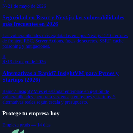
N
N
•
21 de mayo de 2026
Seguridad en React y Next.js: las vulnerabilidades
más frecuentes en 2026
Las vulnerabilidades más explotadas en apps Next.js 15/16: errores
de frontera RSC, Server Actions, fugas de secretos, SSRF, cache
poisoning y mitigaciones.
R
R
•
19 de mayo de 2026
Alternativas a Rapid7 InsightVM para Pymes y
Startups (2026)
Rapid7 InsightVM es el estándar enterprise en gestión de
vulnerabilidades, pero rara vez encaja en pymes y startups. 5
alternativas reales según escala y presupuesto.
Protege tu empresa hoy
Empieza gratis — 14 días