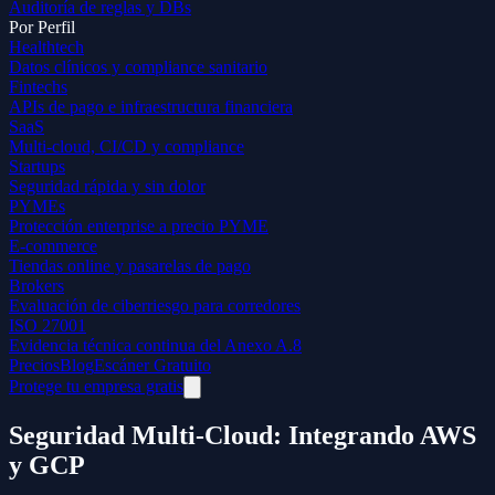
Auditoría de reglas y DBs
Por Perfil
Healthtech
Datos clínicos y compliance sanitario
Fintechs
APIs de pago e infraestructura financiera
SaaS
Multi-cloud, CI/CD y compliance
Startups
Seguridad rápida y sin dolor
PYMEs
Protección enterprise a precio PYME
E-commerce
Tiendas online y pasarelas de pago
Brokers
Evaluación de ciberriesgo para corredores
ISO 27001
Evidencia técnica continua del Anexo A.8
Precios
Blog
Escáner Gratuito
Protege tu empresa gratis
Seguridad Multi-Cloud: Integrando AWS
y GCP