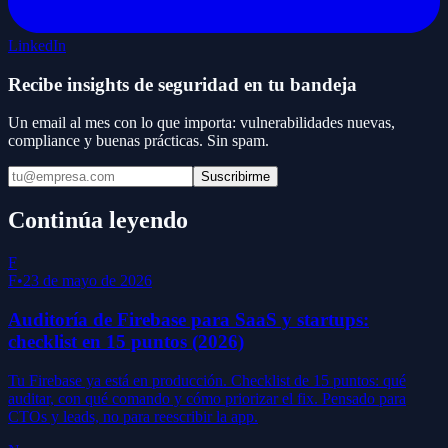
LinkedIn
Recibe insights de seguridad en tu bandeja
Un email al mes con lo que importa: vulnerabilidades nuevas,
compliance y buenas prácticas. Sin spam.
Suscribirme
Continúa leyendo
F
F
•
23 de mayo de 2026
Auditoría de Firebase para SaaS y startups:
checklist en 15 puntos (2026)
Tu Firebase ya está en producción. Checklist de 15 puntos: qué
auditar, con qué comando y cómo priorizar el fix. Pensado para
CTOs y leads, no para reescribir la app.