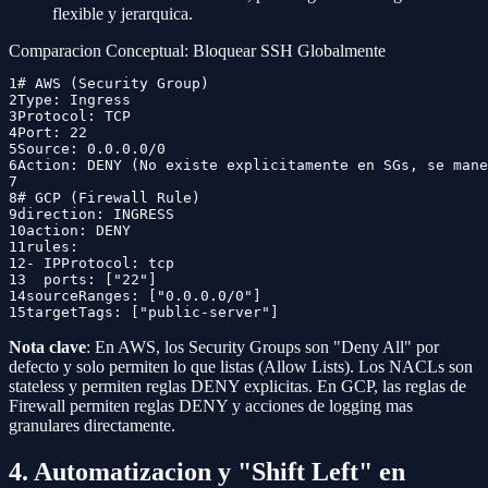
flexible y jerarquica.
Comparacion Conceptual: Bloquear SSH Globalmente
1
# AWS (Security Group)
2
Type: Ingress
3
Protocol: TCP
4
Port: 22
5
Source: 0.0.0.0/0
6
Action: DENY (No existe explicitamente en SGs, se mane
7
8
# GCP (Firewall Rule)
9
direction: INGRESS
10
action: DENY
11
rules:
12
- IPProtocol: tcp
13
  ports: ["22"]
14
sourceRanges: ["0.0.0.0/0"]
15
targetTags: ["public-server"]
Nota clave
: En AWS, los Security Groups son "Deny All" por
defecto y solo permiten lo que listas (Allow Lists). Los NACLs son
stateless y permiten reglas DENY explicitas. En GCP, las reglas de
Firewall permiten reglas DENY y acciones de logging mas
granulares directamente.
4. Automatizacion y "Shift Left" en