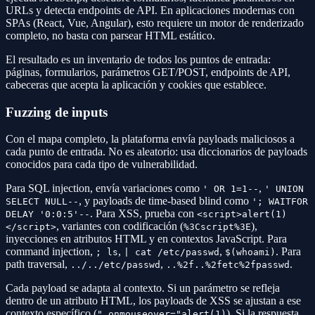
URLs y detecta endpoints de API. En aplicaciones modernas con
SPAs (React, Vue, Angular), esto requiere un motor de renderizado
completo, no basta con parsear HTML estático.
El resultado es un inventario de todos los puntos de entrada:
páginas, formularios, parámetros GET/POST, endpoints de API,
cabeceras que acepta la aplicación y cookies que establece.
Fuzzing de inputs
Con el mapa completo, la plataforma envía payloads maliciosos a
cada punto de entrada. No es aleatorio: usa diccionarios de payloads
conocidos para cada tipo de vulnerabilidad.
Para SQL injection, envía variaciones como
,
' OR 1=1--
' UNION
, y payloads de time-based blind como
SELECT NULL--
'; WAITFOR
. Para XSS, prueba con
DELAY '0:0:5'--
<script>alert(1)
, variantes con codificación (
),
</script>
%3Cscript%3E
inyecciones en atributos HTML y en contextos JavaScript. Para
command injection,
,
,
. Para
; ls
| cat /etc/passwd
$(whoami)
path traversal,
,
.
../../etc/passwd
..%2f..%2fetc%2fpasswd
Cada payload se adapta al contexto. Si un parámetro se refleja
dentro de un atributo HTML, los payloads de XSS se ajustan a ese
contexto específico (
). Si la respuesta
" onmouseover="alert(1)