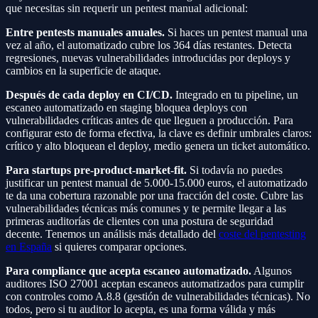
que necesitas sin requerir un pentest manual adicional:
Entre pentests manuales anuales.
Si haces un pentest manual una
vez al año, el automatizado cubre los 364 días restantes. Detecta
regresiones, nuevas vulnerabilidades introducidas por deploys y
cambios en la superficie de ataque.
Después de cada deploy en CI/CD.
Integrado en tu pipeline, un
escaneo automatizado en staging bloquea deploys con
vulnerabilidades críticas antes de que lleguen a producción. Para
configurar esto de forma efectiva, la clave es definir umbrales claros:
crítico y alto bloquean el deploy, medio genera un ticket automático.
Para startups pre-product-market-fit.
Si todavía no puedes
justificar un pentest manual de 5.000-15.000 euros, el automatizado
te da una cobertura razonable por una fracción del coste. Cubre las
vulnerabilidades técnicas más comunes y te permite llegar a las
primeras auditorías de clientes con una postura de seguridad
decente. Tenemos un análisis más detallado del
coste del pentesting
en España
si quieres comparar opciones.
Para compliance que acepta escaneo automatizado.
Algunos
auditores ISO 27001 aceptan escaneos automatizados para cumplir
con controles como A.8.8 (gestión de vulnerabilidades técnicas). No
todos, pero si tu auditor lo acepta, es una forma válida y más