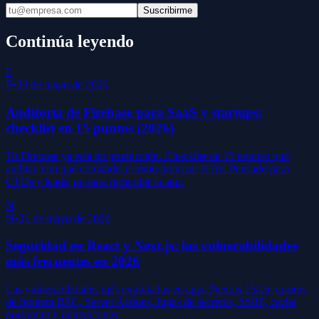
Suscribirme
Continúa leyendo
F
F
•
23 de mayo de 2026
Auditoría de Firebase para SaaS y startups:
checklist en 15 puntos (2026)
Tu Firebase ya está en producción. Checklist de 15 puntos: qué
auditar, con qué comando y cómo priorizar el fix. Pensado para
CTOs y leads, no para reescribir la app.
N
N
•
21 de mayo de 2026
Seguridad en React y Next.js: las vulnerabilidades
más frecuentes en 2026
Las vulnerabilidades más explotadas en apps Next.js 15/16: errores
de frontera RSC, Server Actions, fugas de secretos, SSRF, cache
poisoning y mitigaciones.