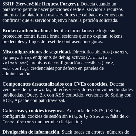
SSRF (Server-Side Request Forgery).
Detecta cuando un
parámetro permite hacer peticiones desde el servidor a recursos
internos. La plataforma usa servidores de callback externos para
confirmar que el servidor objetivo hace la petición solicitada.
Broken authentication.
Identifica formularios de login sin
protección contra fuerza bruta, sesiones que no expiran, tokens
predecibles y flujos de reset de contraseña inseguros.
Misconfiguraciones de seguridad.
Directorios abiertos (
,
/admin
), endpoints de debug activos (
,
/phpmyadmin
/actuator
), archivos de configuración accesibles (
,
/elmah.axd
.env
), credenciales por defecto en paneles de
web.config
administración.
Componentes desactualizados con CVEs conocidos.
Detecta
versiones de frameworks, librerías y servidores con vulnerabilidades
publicadas. jQuery 2.x con XSS conocido, versiones de Spring con
RCE, Apache con path traversal.
Cabeceras y cookies inseguras.
Ausencia de HSTS, CSP mal
configurada, cookies de sesión sin
o
, falta de
HttpOnly
Secure
X-
que permite clickjacking.
Frame-Options
Divulgación de información.
Stack traces en errores, números de