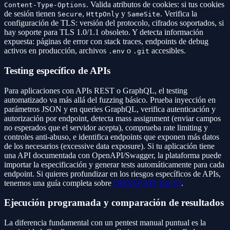
. Valida atributos de cookies: si tus cookies
Content-Type-Options
de sesión tienen
,
y
. Verifica la
Secure
HttpOnly
SameSite
configuración de TLS: versión del protocolo, cifrados soportados, si
hay soporte para TLS 1.0/1.1 obsoleto. Y detecta información
expuesta: páginas de error con stack traces, endpoints de debug
activos en producción, archivos
o
accesibles.
.env
.git
Testing específico de APIs
Para aplicaciones con APIs REST o GraphQL, el testing
automatizado va más allá del fuzzing básico. Prueba inyección en
parámetros JSON y en queries GraphQL, verifica autenticación y
autorización por endpoint, detecta mass assignment (enviar campos
no esperados que el servidor acepta), comprueba rate limiting y
controles anti-abuso, e identifica endpoints que exponen más datos
de los necesarios (excessive data exposure). Si tu aplicación tiene
una API documentada con OpenAPI/Swagger, la plataforma puede
importar la especificación y generar tests automáticamente para cada
endpoint. Si quieres profundizar en los riesgos específicos de APIs,
tenemos una guía completa sobre
OWASP API Top 10
.
Ejecución programada y comparación de resultados
La diferencia fundamental con un pentest manual puntual es la