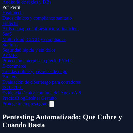
Auditoría de reglas y DBs
Por Perfil
Healthtech
Datos clínicos y compliance sanitario
Fintechs
APIs de pago e infraestructura financiera
SaaS
Multi-cloud, CI/CD y compliance
Startups
Seguridad rápida y sin dolor
PYMEs
Protección enterprise a precio PYME
E-commerce
Tiendas online y pasarelas de pago
Brokers
Evaluación de ciberriesgo para corredores
ISO 27001
Evidencia técnica continua del Anexo A.8
Precios
Blog
Escáner Gratuito
Protege tu empresa gratis
Pentesting Automatizado: Qué Cubre y
Cuándo Basta