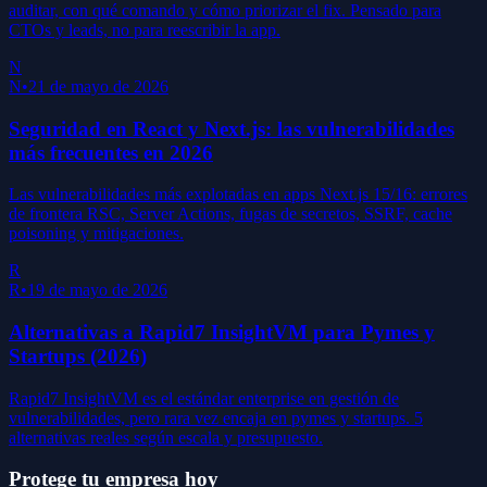
auditar, con qué comando y cómo priorizar el fix. Pensado para
CTOs y leads, no para reescribir la app.
N
N
•
21 de mayo de 2026
Seguridad en React y Next.js: las vulnerabilidades
más frecuentes en 2026
Las vulnerabilidades más explotadas en apps Next.js 15/16: errores
de frontera RSC, Server Actions, fugas de secretos, SSRF, cache
poisoning y mitigaciones.
R
R
•
19 de mayo de 2026
Alternativas a Rapid7 InsightVM para Pymes y
Startups (2026)
Rapid7 InsightVM es el estándar enterprise en gestión de
vulnerabilidades, pero rara vez encaja en pymes y startups. 5
alternativas reales según escala y presupuesto.
Protege tu empresa hoy