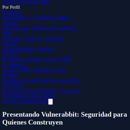
Auditoría de reglas y DBs
Por Perfil
Healthtech
Datos clínicos y compliance sanitario
Fintechs
APIs de pago e infraestructura financiera
SaaS
Multi-cloud, CI/CD y compliance
Startups
Seguridad rápida y sin dolor
PYMEs
Protección enterprise a precio PYME
E-commerce
Tiendas online y pasarelas de pago
Brokers
Evaluación de ciberriesgo para corredores
ISO 27001
Evidencia técnica continua del Anexo A.8
Precios
Blog
Escáner Gratuito
Protege tu empresa gratis
Presentando Vulnerabbit: Seguridad para
Quienes Construyen